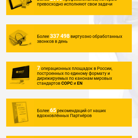
превосходно
исполняют свои задачи
337 498
Более
виртуозно обработанных
звонков в день
7
операционных
площадок в России,
построенных по единому
формату и
дирижируемых
по канонам мировых
стандартов
COPC
и
EN
65
Более
рекомендаций
от наших
вдохновлённых
Партнёров