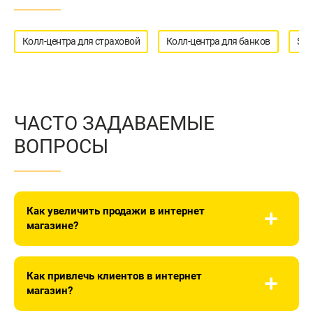
Колл-центра для страховой
Колл-центра для банков
SMS
ЧАСТО ЗАДАВАЕМЫЕ
ВОПРОСЫ
Как увеличить продажи в интернет
магазине?
По мере роста продаж растет объем обращений в
компанию. Чтобы быстро обрабатывать их
Как привлечь клиентов в интернет
самостоятельно, нужно приобрести оборудование,
магазин?
организовать рабочие места операторов, обучить
персонал. Это значит – потратить ресурсы, время в