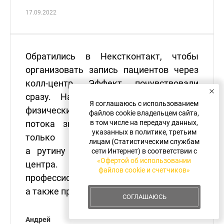
17.09.2022
Обратились в Некстконтакт, чтобы
организовать запись пациентов через
колл-центр. Эффект почувствовали
сразу. Наша администратор просто
Я соглашаюсь с использованием
физически не справлялась с обработкой
файлов cookie владельцем сайта,
потока звонков. Теперь она занята
в том числе на передачу данных,
указанных в политике, третьим
только оформлением пациентов,
лицам (Статистическим службам
а рутину передали операторам колл-
сети Интернет) в соответствии с
«Офертой об использовании
центра. Хочу отметить
файлов cookie и счетчиков»
профессионализм ваших сотрудников,
а также приемлемые цены.
СОГЛАШАЮСЬ
Андрей