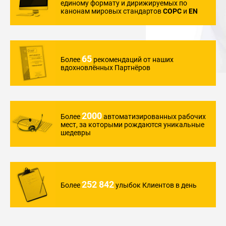
единому формату и дирижируемых по
канонам мировых стандартов
COPC
и
EN
65
Более
рекомендаций
от наших
вдохновлённых
Партнёров
2000
Более
автоматизированных
рабочих
мест,
за которыми
рождаются уникальные
шедевры
252 842
Более
улыбок Клиентов
в день